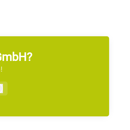
 gGmbH?
!
Anmelden